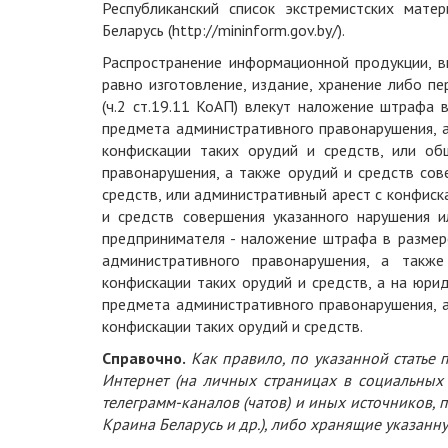
Республиканский список экстремистских мат
Беларусь (http://mininform.gov.by/).
Распространение информационной продукции, вк
равно изготовление, издание, хранение либо п
(ч.2 ст.19.11 КоАП) влекут наложение штрафа 
предмета административного правонарушения, а
конфискации таких орудий и средств, или о
правонарушения, а также орудий и средств сов
средств, или административный арест с конфис
и средств совершения указанного нарушения и
предпринимателя - наложение штрафа в размер
административного правонарушения, а такж
конфискации таких орудий и средств, а на юри
предмета административного правонарушения, а
конфискации таких орудий и средств.
Справочно.
Как правило, по указанной статье
Интернет (на личных страницах в социальных 
телеграмм-каналов (чатов) и иных источников, 
Краина Беларусь и др.), либо хранящие указан