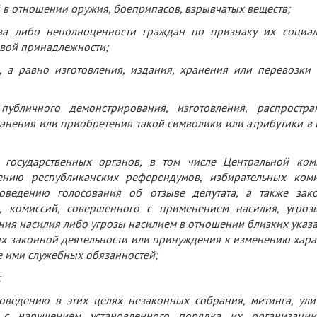
й в отношении оружия, боеприпасов, взрывчатых веществ;
тва либо неполноценности граждан по признаку их социал
овой принадлежности;
, а равно изготовления, издания, хранения или перевозки 
убличного демонстрирования, изготовления, распростра
ранения или приобретения такой символики или атрибутики в 
и государственных органов, в том числе Центральной ком
нию республиканских референдумов, избирательных коми
оведению голосования об отзыве депутата, а также зак
, комиссий, совершенного с применением насилия, угроз
ния насилия либо угрозы насилием в отношении близких указ
их законной деятельности или принуждения к изменению хара
ие ими служебных обязанностей;
;
оведению в этих целях незаконных собрания, митинга, ули
 с нарушением установленного порядка их организаци