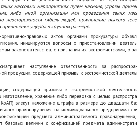
 таких массовых мероприятиях путем насилия, угрозы приме
ния, либо иной организации или проведения таких мас
по неосторожности гибель людей, причинение тяжкого теле
 причинение ущерба в крупном размере.
ормативно-правовых актов органами прокуратуры объявл
писания, инициируются вопросы о приостановлении деятель
рмам законодательства, о признании их экстремистскими, о з
сматривает наступление ответственности за распростран
нной продукции, содержащей призывы к экстремистской деятель
кции, содержащей призывы к экстремистской деятельност
 изготовление, хранение либо перевозка с целью распростра
1 КоАП) влекут наложение штрафа в размере до двадцати ба
ивного правонарушения, на индивидуального предпринимателя
конфискацией предмета административного правонарушения,
от базовых величин с конфискацией предмета администрати