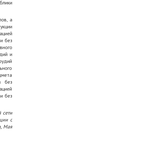
блики
ов, а
укции
ацией
и без
вного
дий и
рудий
ьного
дмета
и без
ацией
и без
 сети
ции с
а, Мая