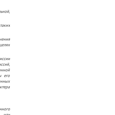
ьной,
таких
нения
целях
иссии
ссий,
онной
ы его
анных
ктера
чного
и или