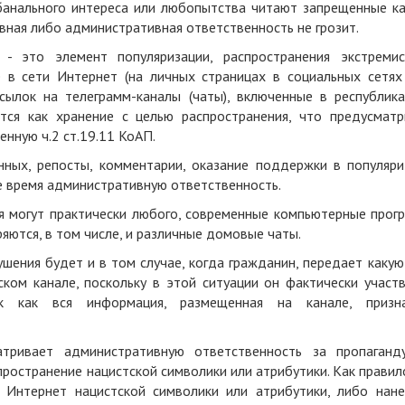
банального интереса или любопытства читают запрещенные ка
вная либо административная ответственность не грозит.
 - это элемент популяризации, распространения экстремис
е в сети Интернет (на личных страницах в социальных сетях
сылок на телеграмм-каналы (чаты), включенные в республика
ется как хранение с целью распространения, что предусматр
нную ч.2 ст.19.11 КоАП.
нных, репосты, комментарии, оказание поддержки в популяри
ее время административную ответственность.
я могут практически любого, современные компьютерные прог
яются, в том числе, и различные домовые чаты.
шения будет и в том случае, когда гражданин, передает каку
ом канале, поскольку в этой ситуации он фактически участв
так как вся информация, размещенная на канале, призн
атривает административную ответственность за пропаганд
ространение нацистской символики или атрибутики. Как правил
 Интернет нацистской символики или атрибутики, либо нане