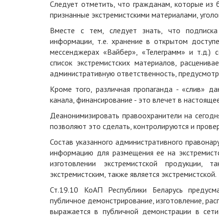
Следует отметить, что гражданам, которые из 
признанные экстремистскими материалами, уголо
Вместе с тем, следует знать, что подписка
информации, т.е. хранение в открытом доступ
мессенджерах «Вайбер», «Телеграмм» и т.д.) с
список экстремистских материалов, расценива
административную ответственность, предусмотре
Кроме того, различная пропаганда - «слив» да
канала, финансирование - это влечет в настоящ
Деанонимизировать правоохранители на сегодн
позволяют это сделать, контролируются и провер
Состав указанного административного правонару
информацию для размещения ее на экстремистск
изготовлении экстремистской продукции, 
экстремистским, также является экстремистской.
Ст.19.10 КоАП Республики Беларусь предусм
публичное демонстрирование, изготовление, расп
выражается в публичной демонстрации в сети