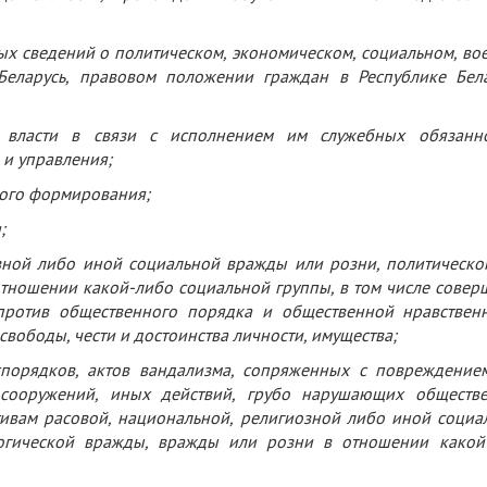
ых сведений о политическом, экономическом, социальном, во
еларусь, правовом положении граждан в Республике Бела
я власти в связи с исполнением им служебных обязанно
 и управления;
ного формирования;
;
озной либо иной социальной вражды или розни, политическо
тношении какой-либо социальной группы, в том числе совер
ротив общественного порядка и общественной нравственн
свободы, чести и достоинства личности, имущества;
спорядков, актов вандализма, сопряженных с повреждение
 сооружений, иных действий, грубо нарушающих обществ
тивам расовой, национальной, религиозной либо иной социа
огической вражды, вражды или розни в отношении какой