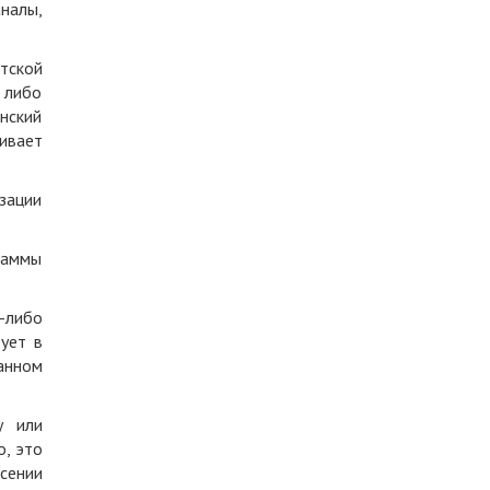
налы,
тской
 либо
нский
ивает
зации
раммы
ю-либо
ует в
анном
у или
о, это
сении