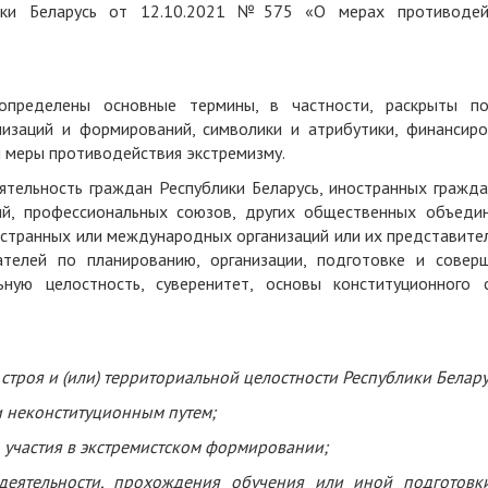
лики Беларусь от 12.10.2021 №575 «О мерах противодей
определены основные термины, в частности, раскрыты по
низаций и формирований, символики и атрибутики, финансиро
ы меры противодействия экстремизму.
еятельность граждан Республики Беларусь, иностранных гражда
ий, профессиональных союзов, других общественных объедин
ностранных или международных организаций или их представите
телей по планированию, организации, подготовке и совер
ьную целостность, суверенитет, основы конституционного с
строя и (или) территориальной целостности Республики Белару
и неконституционным путем;
 участия в экстремистском формировании;
 деятельности, прохождения обучения или иной подготовк