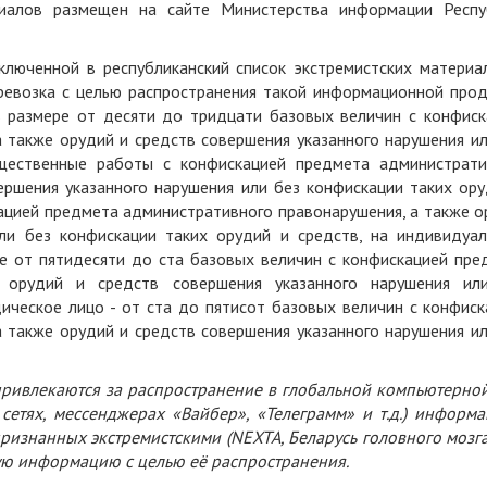
ериалов размещен на сайте Министерства информации Респу
люченной в республиканский список экстремистских материал
еревозка с целью распространения такой информационной прод
в размере от десяти до тридцати базовых величин с конфиск
 также орудий и средств совершения указанного нарушения ил
бщественные работы с конфискацией предмета администрати
ершения указанного нарушения или без конфискации таких ору
кацией предмета административного правонарушения, а также о
ли без конфискации таких орудий и средств, на индивидуал
е от пятидесяти до ста базовых величин с конфискацией пре
е орудий и средств совершения указанного нарушения ил
дическое лицо - от ста до пятисот базовых величин с конфиск
 также орудий и средств совершения указанного нарушения ил
 привлекаются за распространение в глобальной компьютерной
сетях, мессенджерах «Вайбер», «Телеграмм» и т.д.) информа
признанных экстремистскими (NEXTA, Беларусь головного мозг
ную информацию с целью её распространения.