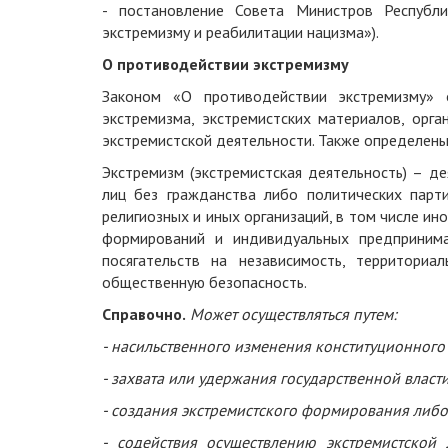
- постановление Совета Министров Респуб
экстремизму и реабилитации нацизма»).
О противодействии экстремизму
Законом «О противодействии экстремизму» 
экстремизма, экстремистских материалов, орга
экстремистской деятельности. Также определен
Экстремизм (экстремистская деятельность) – д
лиц без гражданства либо политических парт
религиозных и иных организаций, в том числе и
формирований и индивидуальных предпринима
посягательств на независимость, территориал
общественную безопасность.
Справочно.
Может осуществляться путем:
- насильственного изменения конституционного 
- захвата или удержания государственной власт
- создания экстремистского формирования либо
- содействия осуществлению экстремистской