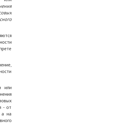
нения
совых
сного
яются
ности
апрете
ение,
ности
и или
нения
зовых
 - от
 а на
вного